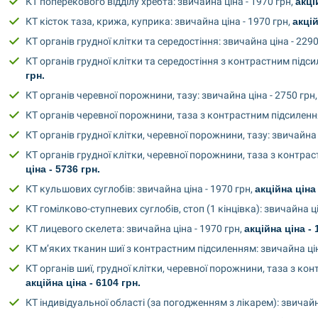
КТ поперекового відділу хребта: звичайна ціна - 1970 грн, 
акці
КТ кісток таза, крижа, куприка: звичайна ціна - 1970 грн, 
акцій
КТ органів грудної клітки та середостіння: звичайна ціна - 2290 
КТ органів грудної клітки та середостіння з контрастним підсил
грн.
КТ органів черевної порожнини, тазу: звичайна ціна - 2750 грн,
КТ органів черевної порожнини, таза з контрастним підсиленням
КТ органів грудної клітки, черевної порожнини, тазу: звичайна ц
КТ органів грудної клітки, черевної порожнини, таза з контрас
ціна - 5736 грн.
КТ кульшових суглобів: звичайна ціна - 1970 грн, 
акційна ціна 
КТ гомілково-ступневих суглобів, стоп (1 кінцівка): звичайна цін
КТ лицевого скелета: звичайна ціна - 1970 грн, 
акційна ціна - 
КТ м’яких тканин шиї з контрастним підсиленням: звичайна ціна
акційна ціна - 6104 грн.
КТ індивідуальної області (за погодженням з лікарем): звичайна