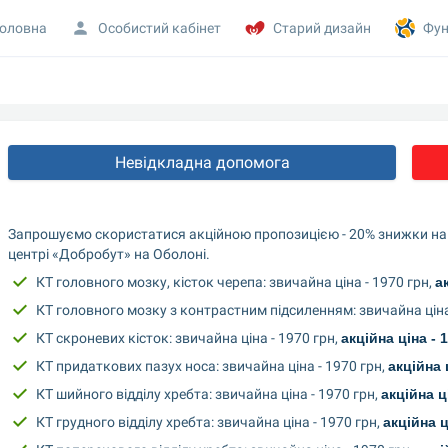
оловна
Особистий кабінет
Старий дизайн
Фун
Невідкладна допомога
Запрошуємо скористатися акційною пропозицією - 20% знижки на п
центрі «Добробут» на Оболоні.
КТ головного мозку, кісток черепа: звичайна ціна - 1970 грн, 
а
КТ головного мозку з контрастним підсиленням: звичайна ціна 
КТ скроневих кісток: звичайна ціна - 1970 грн, 
акційна ціна - 
КТ придаткових пазух носа: звичайна ціна - 1970 грн, 
акційна 
КТ шийного відділу хребта: звичайна ціна - 1970 грн, 
акційна ц
КТ грудного відділу хребта: звичайна ціна - 1970 грн, 
акційна ц