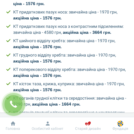
ціна - 1576 грн.
КТ придаткових пазух носа: звичайна ціна - 1970 грн, 
акційна ціна - 1576 грн.
КТ придаткових пазух носа з контрастним підсиленням: 
звичайна ціна - 4580 грн, 
акційна ціна - 3664 грн.
КТ шийного відділу хребта: звичайна ціна - 1970 грн, 
акційна ціна - 1576 грн.
КТ грудного відділу хребта: звичайна ціна - 1970 грн, 
акційна ціна - 1576 грн.
КТ поперекового відділу хребта: звичайна ціна - 1970 грн, 
акційна ціна - 1576 грн.
КТ кісток таза, крижа, куприка: звичайна ціна - 1970 грн, 
акційна ціна - 1576 грн.
КТ органів грудної клітки та середостіння: звичайна ціна - 
2290 грн, 
акційна ціна - 1664 грн.
КТ органів грудної клітки та середостіння з контрастним 
підсиленням: звичайна ціна - 4860 грн, 
акційна ціна - 3888 
грн.
Добробут
Інформація
Пацієнту
Головна
Особистий кабінет
Старий дизайн
Фундація
КТ органів черевної порожнини, тазу: звичайна ціна - 2750 