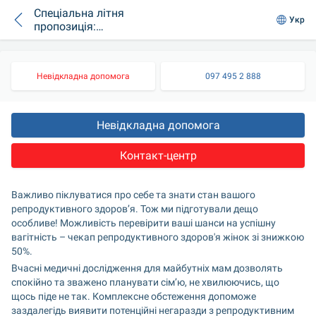
Спеціальна літня
Укр
пропозиція:
діагностика
репродуктивного
здоров'я для жінок
Невідкладна допомога
097 495 2 888
зі знижкою 50%
Невідкладна допомога
Контакт-центр
Важливо піклуватися про себе та знати стан вашого 
репродуктивного здоров’я. Тож ми підготували дещо 
особливе! Можливість перевірити ваші шанси на успішну 
вагітність – чекап репродуктивного здоров'я жінок зі знижкою 
50%.
Вчасні медичні дослідження для майбутніх мам дозволять 
спокійно та зважено планувати сім’ю, не хвилюючись, що 
щось піде не так. Комплексне обстеження допоможе 
заздалегідь виявити потенційні негаразди з репродуктивним 