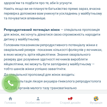
здоров’ям та подбати про те, аби їх усунути.
Навіть якщо ви не плануєте батьківство прямо зараз, вчасна 
перевірка допоможе вам уникнути ускладнень у майбутньому 
та почуватися впевненіше.
Репродуктивний потенціал жінок 
— спеціальна пропозиція 
для жінок, які хочуть дізнатися свою спроможність народити 
дитину у майбутньому.
Головним показником репродуктивного потенціалу жінки є 
оваріальний резерв - показник кількості фолікулів у яєчниках, 
в яких можуть зріти яйцеклітини. Знання оваріального 
резерву дає розуміння здатності яєчників виробляти 
яйцеклітини, які можуть бути запліднені у майбутньому — 
тобто шансів жінки успішно завагітніти.
До спеціальної пропозиції для жінок входить:
Консультація лікаря акушера-гінеколога репродуктолога
УЗД органів малого тазу трансвагінально
АМГ (аналіз на антимюллерів гормон)
Он-лайн роз’яснення експерта напряму - 15 хв
Добробут
Інформація
Пацієнту
Головна
Особистий кабінет
Старий дизайн
Фундація