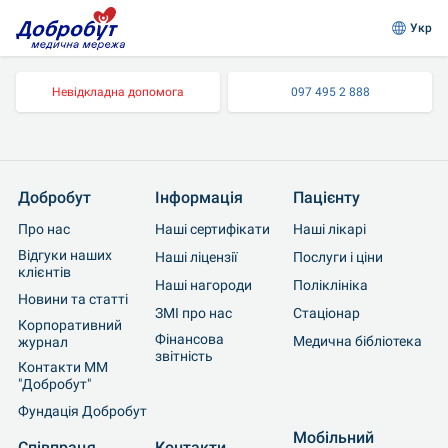
Укр
Невідкладна допомога
097 495 2 888
Добробут
Інформація
Пацієнту
Про нас
Наші сертифікати
Наші лікарі
Відгуки наших 
Наші ліцензії
Послуги і ціни
клієнтів
Наші нагороди
Поліклініка
Новини та статті
ЗМІ про нас
Стаціонар
Корпоративний 
Фінансова 
Медична бібліотека
журнал
звітність
Контакти ММ 
"Добробут"
Фундація Добробут
Мобільний 
Співпраця
Контакти