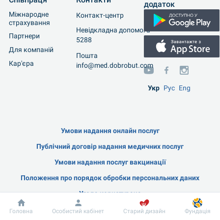
додаток
Міжнародне 
Контакт-центр
страхування
Невідкладна допомога
Партнери
5288
Для компаній
Пошта
Кар'єра
info@med.dobrobut.com
Укр
Рус
Eng
Умови надання онлайн послуг
Публічний договір надання медичних послуг
Умови надання послуг вакцинації
Положення про порядок обробки персональних даних
Угода користувача
Верифікація пацієнта
Головна
Особистий кабінет
Старий дизайн
Фундація