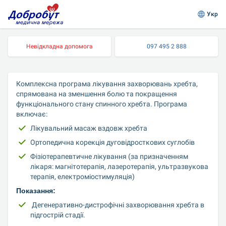
Укр
Невідкладна допомога
097 495 2 888
Комплексна програма лікування захворювань хребта, 
спрямована на зменшення болю та покращення 
функціонального стану спинного хребта. Програма 
включає:
Лікувальний масаж вздовж хребта
Ортопедична корекція дуговідросткових суглобів
Фізіотерапевтичне лікування (за призначенням 
лікаря: магнітотерапія, лазеротерапія, ультразвукова 
терапія, електроміостимуляція)
Показання:
 Дегенеративно-дистрофічні захворювання хребта в 
підгострій стадії.