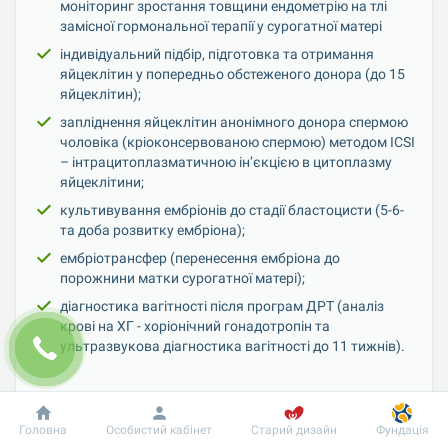
моніторинг зростання товщини ендометрію на тлі 
замісної гормональної терапії у сурогатної матері
індивідуальний підбір, підготовка та отримання 
яйцеклітин у попередньо обстеженого донора (до 15 
яйцеклітин);
запліднення яйцеклітин анонімного донора спермою 
чоловіка (кріоконсервованою спермою) методом ICSI 
– інтрацитоплазматичною ін’єкцією в цитоплазму 
яйцеклітини;
культивування ембріонів до стадії бластоцисти (5-6-
та доба розвитку ембріона);
ембріотрансфер (перенесення ембріона до 
порожнини матки сурогатної матері);
діагностика вагітності після програм ДРТ (аналіз 
крові на ХГ - хоріонічний гонадотропін та 
ультразвукова діагностика вагітності до 11 тижнів).
Тривалість послуги
: 6 місяців.
Хто виконує
: акушер-гінеколог репродуктолог, біолог, 
Головна
Особистий кабінет
Старий дизайн
Фундація
анестезіолог.