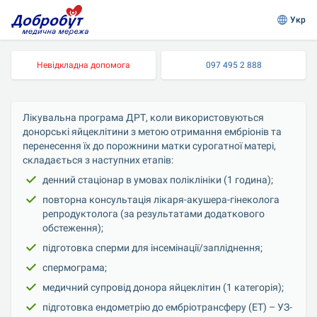
Укр
Невідкладна допомога
097 495 2 888
Лікувальна програма ДРТ, коли використовуються 
донорські яйцеклітини з метою отримання ембріонів та 
перенесення їх до порожнини матки сурогатної матері, 
складається з наступних етапів:
денний стаціонар в умовах поліклініки (1 година);
повторна консультація лікаря-акушера-гінеколога 
репродуктолога (за результатами додаткового 
обстеження);
підготовка сперми для інсемінації/запліднення;
спермограма;
медичний супровід донора яйцеклітин (1 категорія);
підготовка ендометрію до ембріотрансферу (ЕТ) – УЗ-