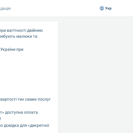
дація
Укр
при вагітності двійнею 
ребують малюки та 
України при 
артості тих самих послуг 
т» доступна оплата 
)
 довідка для «декретної 