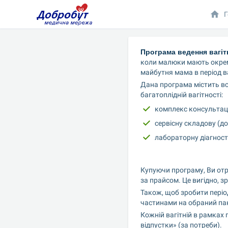
Г
Програма ведення вагітн
коли малюки мають окремі
майбутня мама в період ва
Дана програма містить вс
багатоплідній вагітності:
комплекс консультації
сервісну складову (д
лабораторну діагност
Купуючи програму, Ви отр
за прайсом. Це вигідно, з
Також, щоб зробити періо
частинами на обраний пак
Кожній вагітній в рамках
відпустки» (за потреби).