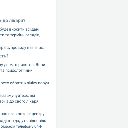
ь до лікаря?
уде вносити всі дані 
и та терміни оглядів, 
ера супроводу вагітних.
сть?
ху до материнства. Вони 
та психологічний 
сто обрати клініку поруч 
засмучуйтесь, всі 
і, а до свого лікаря 
 нашого контакт центру.
адістю дадуть відповідь 
 номером телефону 
044-