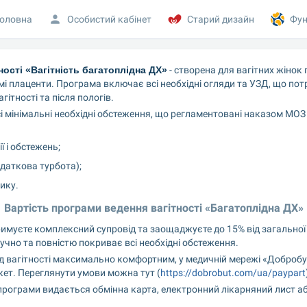
оловна
Особистий кабінет
Старий дизайн
Фун
ості «Вагітність багатоплідна ДХ»
 - створена для вагітних жінок 
 плаценти. Програма включає всі необхідні огляди та УЗД, що пот
гітності та після пологів.
і мінімальні необхідні обстеження, що регламентовані наказом МОЗ 
 і обстежень;
одаткова турбота);
ику.
Вартість програми ведення вагітності «Багатоплідна ДХ»
имуєте комплексний супровід та заощаджуєте до 15% від загальної в
ручно та повністю покриває всі необхідні обстеження.
д вагітності максимально комфортним, у медичній мережі «Добробу
ет. Переглянути умови можна тут (
https://dobrobut.com/ua/paypart
 програми видається обмінна карта, електронний лікарняний лист або