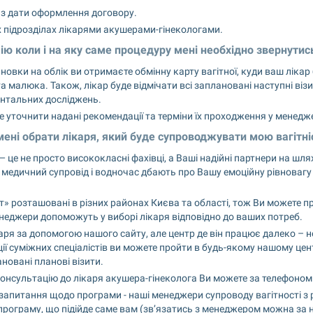
к з дати оформлення договору.
х підрозділах лікарями акушерами-гінекологами.
ію коли і на яку саме процедуру мені необхідно звернутис
новки на облік ви отримаєте обмінну карту вагітної, куди ваш лікар б
а малюка. Також, лікар буде відмічати всі заплановані наступні візит
ентальних досліджень.
 уточнити надані рекомендації та терміни їх проходження у менедж
мені обрати лікаря, який буде супроводжувати мою вагітні
 це не просто висококласні фахівці, а Ваші надійні партнери на шля
медичний супровід і водночас дбають про Вашу емоційну рівновагу 
» розташовані в різних районах Києва та області, тож Ви можете про
неджери допоможуть у виборі лікаря відповідно до ваших потреб.
ря за допомогою нашого сайту, але центр де він працює далеко – не 
ї суміжних спеціалістів ви можете пройти в будь-якому нашому центр
ановані планові візити.
онсультацію до лікаря акушера-гінеколога Ви можете за телефоном
запитання щодо програми - наші менеджери супроводу вагітності з р
програму, що підійде саме вам (звʼязатись з менеджером можна за