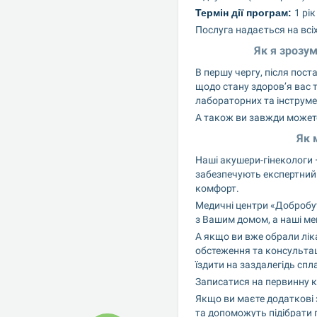
Термін дії програм: 
1 рі
Послуга надається на всі
Як я зрозум
В першу чергу, після поста
щодо стану здоров’я вас т
лабораторних та інструм
А також ви завжди можете
Як 
Наші акушери-гінекологи —
забезпечують експертний 
комфорт.
Медичні центри «Добробут
з Вашим домом, а наші ме
А якщо ви вже обрали ліка
обстеження та консультаці
їздити на заздалегідь спл
Записатися на первинну к
Якщо ви маєте додаткові 
та допоможуть підібрати 