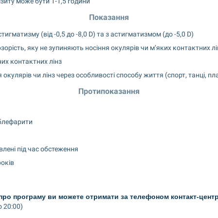
зиту може бути 1-1,5 години
Показання
игматизму (від -0,5 до -8,0 D) та з астигматизмом (до -5,0 D)
орість, яку не зупиняють носіння окулярів чи м’яких контактних лі
их контактних лінз
окулярів чи лінз через особливості способу життя (спорт, танці, п
Протипоказання
 блефарити
лені під час обстеження
років
про програму ви можете отримати за телефоном контакт-центр
 20:00)