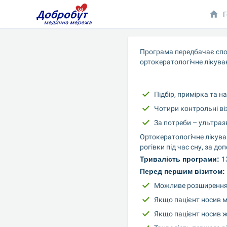
Г
Програма передбачає спос
ортокератологічне лікува
Підбір, примірка та н
Чотири контрольні ві
За потреби – ультраз
Ортокератологічне лікуван
рогівки під час сну, за 
Тривалість програми: 
1
Перед першим візитом: 
Можливе розширення зі
Якщо пацієнт носив м’
Якщо пацієнт носив ж