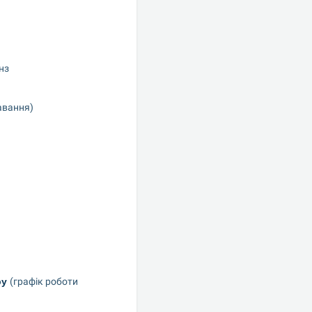
нз
лавання)
у 
(графік роботи 