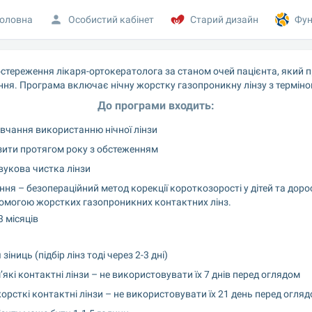
оловна
Особистий кабінет
Старий дизайн
Фун
тереження лікаря-ортокератолога за станом очей пацієнта, який п
ння. Програма включає нічну жорстку газопроникну лінзу з терміно
До програми входить:
авчання використанню нічної лінзи
зити протягом року з обстеженням
вукова чистка лінзи
ня – безопераційний метод корекції короткозорості у дітей та доро
допомогою жорстких газопроникних контактних лінз.
3 місяців
ниць (підбір лінз тоді через 2-3 дні)
які контактні лінзи – не використовувати їх 7 днів перед оглядом
орсткі контактні лінзи – не використовувати їх 21 день перед огля