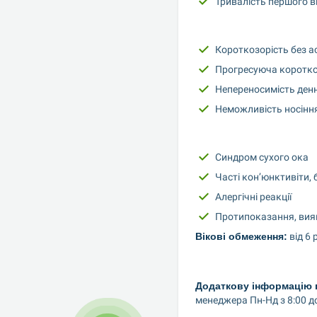
Тривалість першого ві
Короткозорість без аст
Прогресуюча короткоз
Непереносимість денн
Неможливість носіння 
Синдром сухого ока
Часті кон’юнктивіти,
Алергічні реакції
Протипоказання, вияв
Вікові обмеження:
 від 6 
Додаткову інформацію 
менеджера Пн-Нд з 8:00 до