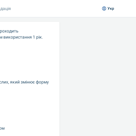
дація
Укр
роходить 
м використання 1 рік.
слих, який змінює форму 
дом