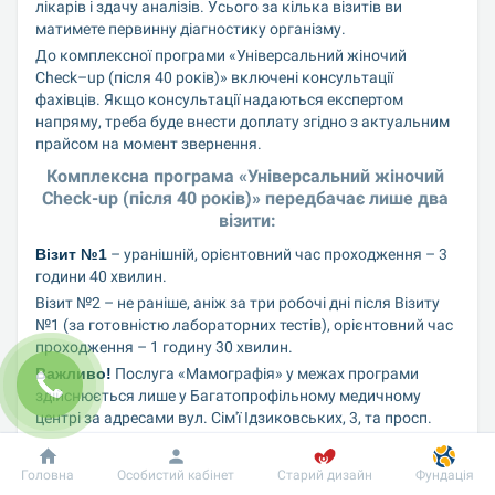
лікарів і здачу аналізів. Усього за кілька візитів ви 
матимете первинну діагностику організму.
До комплексної програми «Універсальний жіночий 
Сheck–up (після 40 років)» включені консультації 
фахівців. Якщо консультації надаються експертом 
напряму, треба буде внести доплату згідно з актуальним 
прайсом на момент звернення.
Комплексна програма «Універсальний жіночий 
Сheck-up (після 40 років)» передбачає лише два 
візити:
Візит №1
 – уранішній, орієнтовний час проходження – 3 
години 40 хвилин.
Візит №2 – не раніше, аніж за три робочі дні після Візиту 
№1 (за готовністю лабораторних тестів), орієнтовний час 
проходження – 1 годину 30 хвилин.
Важливо!
 Послуга «Мамографія» у межах програми 
здійснюється лише у Багатопрофільному медичному 
центрі за адресами вул. Сім'ї Ідзиковських, 3, та просп. 
Миколи Бажана, 12-А.
Термін дії програми:
 1
 місяці від моменту оплати 
Головна
Особистий кабінет
Старий дизайн
Фундація
програми