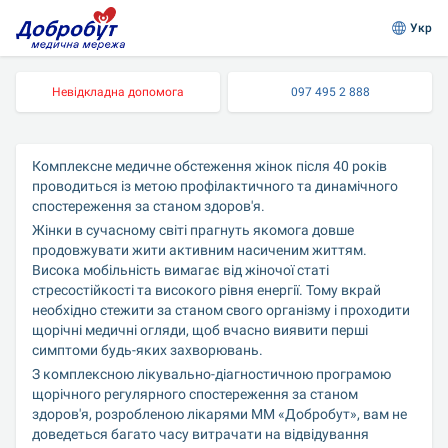
Укр
Невідкладна допомога
097 495 2 888
Комплексне медичне обстеження жінок після 40 років 
проводиться із метою профілактичного та динамічного 
спостереження за станом здоров'я.
Жінки в сучасному світі прагнуть якомога довше 
продовжувати жити активним насиченим життям. 
Висока мобільність вимагає від жіночої статі 
стресостійкості та високого рівня енергії. Тому вкрай 
необхідно стежити за станом свого організму і проходити 
щорічні медичні огляди, щоб вчасно виявити перші 
симптоми будь-яких захворювань.
З комплексною лікувально-діагностичною програмою 
щорічного регулярного спостереження за станом 
здоров'я, розробленою лікарями ММ «Добробут», вам не 
доведеться багато часу витрачати на відвідування 