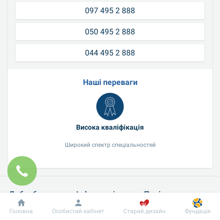
097 495 2 888
050 495 2 888
044 495 2 888
Наші переваги
Висока кваліфікація
Широкий спектр спеціальностей
Добробут
Інформація
Пацієнту
Про нас
Наші сертифікати
Наші лікарі
Головна
Особистий кабінет
Старий дизайн
Фундація