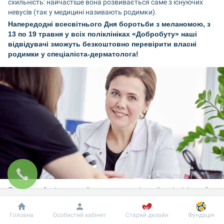
схильність: найчастіше вона розвивається саме з існуючих 
невусів (так у медицині називають родимки).
Напередодні всесвітнього Дня боротьби з меланомою, з 
13 по 19 травня у всіх поліклініках «Добробуту» наші 
відвідувачі зможуть безкоштовно перевірити власні 
родимки у спеціаліста-дерматолога!
Про подробиці – запитуйте на ресепшені своєї поліклініки, або 
у операторїв нашого колл центру
А тепер спробуйте відповісти на наступні питання:
Добробут
Інформація
Пацієнту
Головна
Особистий кабінет
Старий дизайн
Фундація