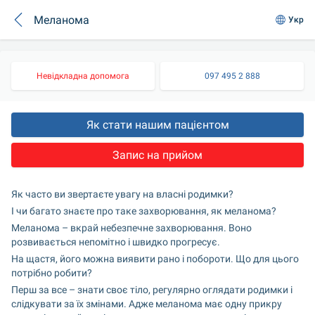
Меланома
Укр
Невідкладна допомога
097 495 2 888
Як стати нашим пацієнтом
Запис на прийом
Як часто ви звертаєте увагу на власні родимки?
І чи багато знаєте про таке захворювання, як меланома?
Меланома – вкрай небезпечне захворювання. Воно 
розвивається непомітно і швидко прогресує.
На щастя, його можна виявити рано і побороти. Що для цього 
потрібно робити?
Перш за все – знати своє тіло, регулярно оглядати родимки і 
слідкувати за їх змінами. Адже меланома має одну прикру 