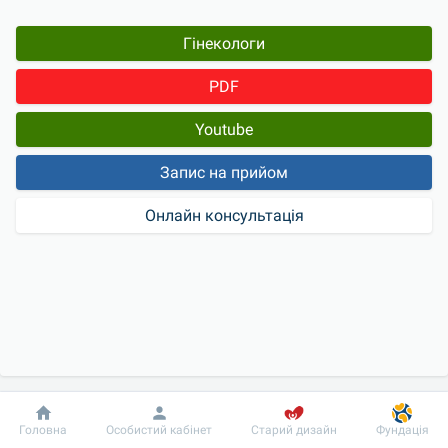
Гінекологи
PDF
Youtube
Запис на прийом
Онлайн консультація
Добробут
Інформація
Пацієнту
Головна
Особистий кабінет
Старий дизайн
Фундація