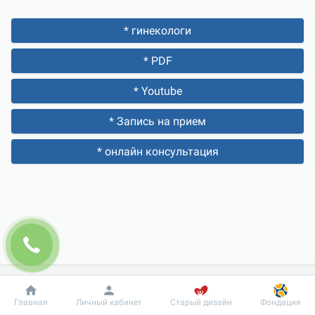
* гинекологи
* PDF
* Youtube
* Запись на прием
* онлайн консультация
Добробут
Информация
Пациенту
Главная
Личный кабинет
Старый дизайн
Фондация