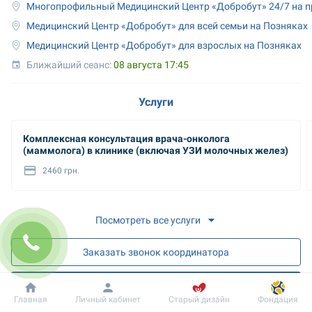
Многопрофильный Медицинский Центр «Добробут» 24/7 на п
Медицинский Центр «Добробут» для всей семьи на Позняках
Медицинский Центр «Добробут» для взрослых на Позняках
Ближайший сеанс: 
08 августа 17:45
Услуги
Комплексная консультация врача-онколога
(маммолога) в клинике (включая УЗИ молочных желез)
2460 грн.
Посмотреть все услуги
Заказать звонок координатора
Запись на прием
Добробут
Информация
Пациенту
Главная
Личный кабинет
Старый дизайн
Фондация