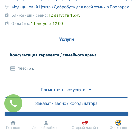
Медицинский Центр «Добробут» для всей семьи в Броварах
Ближайший сеанс: 
12 августа 15:45
Онлайн с: 
11 августа 12:00
Услуги
Консультация терапевта / семейного врача
1660 грн.
Посмотреть все услуги
Заказать звонок координатора
Запись на прием
Добробут
Информация
Пациенту
Главная
Личный кабинет
Старый дизайн
Фондация
Запись на онлайн разъяснения