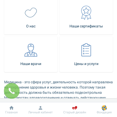
О нас
Наши сертификаты
Наши врачи
Цены и услуги
Медицина - это сфера услуг, деятельность которой направлена 
на сохранение здоровья и жизни человека. Поэтому такая 
деятельность должна быть обязательно подконтрольна 
Министерству здравоохранения и отвечать действующему 
законодательству страны, то есть лицензирована.
Добробут
Информация
Пациенту
Главная
Личный кабинет
Старый дизайн
Фондация
Для пациентов это означает безопасность, так как является 