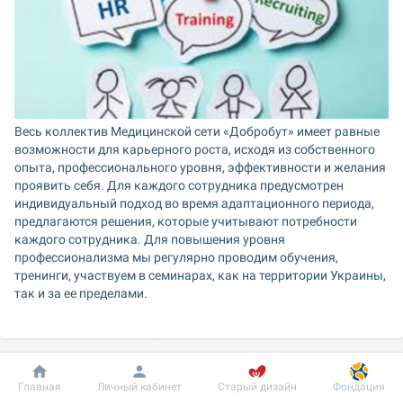
Весь коллектив Медицинской сети «Добробут» имеет равные 
возможности для карьерного роста, исходя из собственного 
опыта, профессионального уровня, эффективности и желания 
проявить себя. Для каждого сотрудника предусмотрен 
индивидуальный подход во время адаптационного периода, 
предлагаются решения, которые учитывают потребности 
каждого сотрудника. Для повышения уровня 
профессионализма мы регулярно проводим обучения, 
тренинги, участвуем в семинарах, как на территории Украины, 
так и за ее пределами.
Работа с нами - это:
оформление и гарантии согласно действующего 
Добробут
Информация
Пациенту
Главная
Личный кабинет
Старый дизайн
Фондация
законодательства Украины