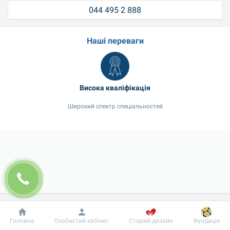
044 495 2 888
Наші переваги
Висока кваліфікація
Широкий спектр спеціальностей
Добробут
Інформація
Пацієнту
Головна
Особистий кабінет
Старий дизайн
Фундація