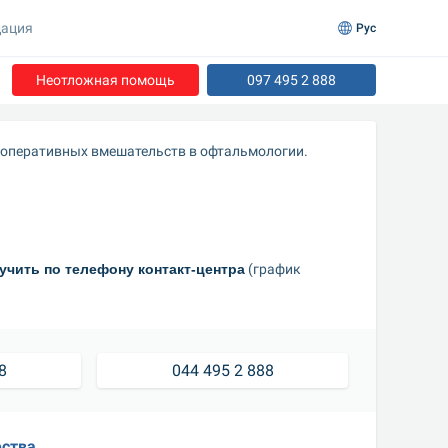
ация
Рус
Неотложная помощь
097 495 2 888
 оперативных вмешательств в офтальмологии.
чить по телефону контакт-центра
 (график 
8
044 495 2 888
ства