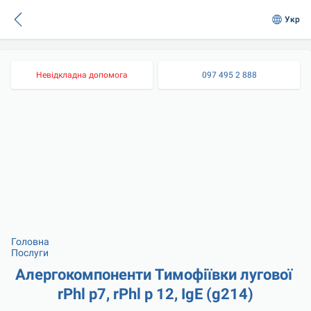
Укр
Невідкладна допомога
097 495 2 888
Головна
Послуги
Алергокомпоненти Тимофіївки лугової 
rPhl p7, rPhl p 12, IgE (g214)