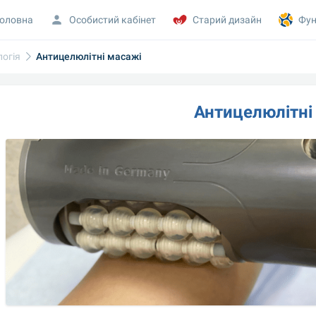
оловна
Особистий кабінет
Старий дизайн
Фун
огія
Антицелюлітні масажі
Антицелюлітні