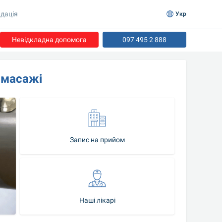
дація
Укр
Невідкладна допомога
097 495 2 888
 масажі
Запис на прийом
Наші лікарі