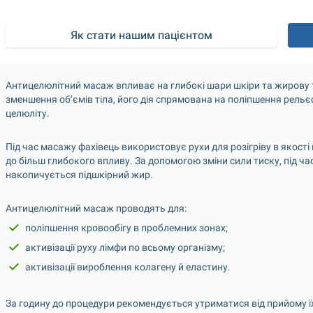
Як стати нашим пацієнтом
Антицелюлітний масаж впливає на глибокі шари шкіри та жирову 
зменшення об’ємів тіла, його дія спрямована на поліпшення рельєф
целюліту.
Під час масажу фахівець використовує рухи для розігріву в якості 
до більш глибокого впливу. За допомогою зміни сили тиску, під ча
накопичується підшкірний жир.
Антицелюлітний масаж проводять для:
поліпшення кровообігу в проблемних зонах;
активізації руху лімфи по всьому організму;
активізації вироблення колагену й еластину.
За годину до процедури рекомендується утриматися від прийому їж