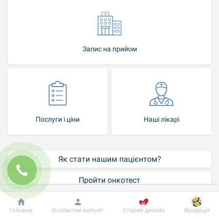
Запис на прийом
Послуги і ціни
Наші лікарі
Як стати нашим пацієнтом?
Пройти онкотест
Контакт-центр
Добробут
Інформація
Пацієнту
Головна
Особистий кабінет
Старий дизайн
Фундація