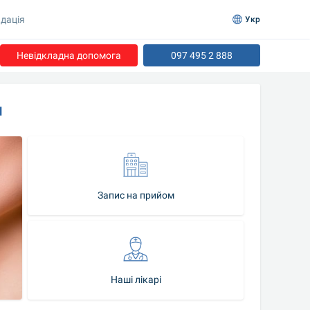
дація
Укр
Невідкладна допомога
097 495 2 888
н
Запис на прийом
Наші лікарі