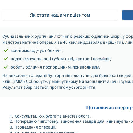
Як стати нашим пацієнтом
Субназальний хірургічний ліфтинг із резекцією ділянки шкіри у фор
малотравматична операція за 40 хвилин дозволяє вирішити цілий 
зовні омолоджує обличчя;
надає сексуальності губам та відкритості посмішці;
робить обличчя пропорційним, привабливим.
На виконання операції Булхорн ціни доступні для більшості людей.
клініці ММ «Добробут», у майбутньому Ви заощадите значні суми, ад
Результат зберігається протягом усього життя.
Що включає операці
Консультацію хірурга та анестезіолога.
Попередню підготовку, виконання замірів для індивідуально
Проведення операції.