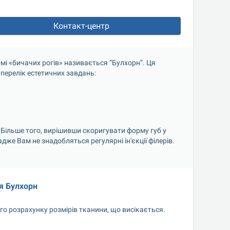
Контакт-центр
мі «бичачих рогів» називається “Булхорн”. Ця 
перелік естетичних завдань:
 Більше того, вирішивши скоригувати форму губ у 
же Вам не знадобляться регулярні ін'єкції філерів. 
я Булхорн
го розрахунку розмірів тканини, що висікається.