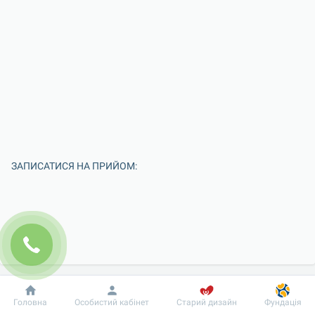
ЗАПИСАТИСЯ НА ПРИЙОМ:
Добробут
Інформація
Пацієнту
Головна
Особистий кабінет
Старий дизайн
Фундація
Введіть Ваше ім'я