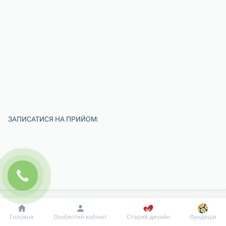
ЗАПИСАТИСЯ НА ПРИЙОМ:
Добробут
Інформація
Пацієнту
Головна
Особистий кабінет
Старий дизайн
Фундація
Введіть Ваше ім'я