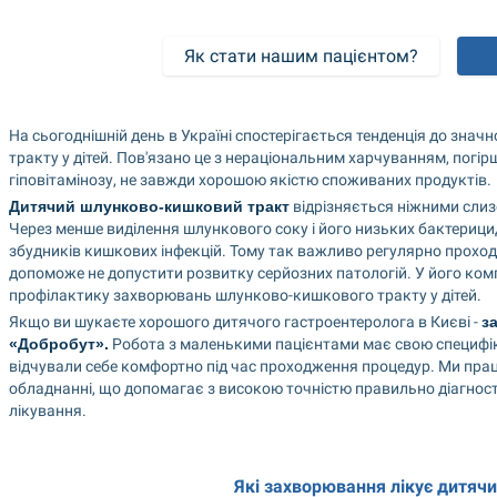
Як стати нашим пацієнтом?
На сьогоднішній день в Україні спостерігається тенденція до зн
тракту у дітей. Пов'язано це з нераціональним харчуванням, погір
гіповітамінозу, не завжди хорошою якістю споживаних продуктів.
Дитячий шлунково-кишковий тракт
 відрізняється ніжними сли
Через менше виділення шлункового соку і його низьких бактерици
збудників кишкових інфекцій. Тому так важливо регулярно проход
допоможе не допустити розвитку серйозних патологій. У його компет
профілактику захворювань шлунково-кишкового тракту у дітей.
Якщо ви шукаєте хорошого дитячого гастроентеролога в Києві - 
з
«Добробут».
 Робота з маленькими пацієнтами має свою специфіку, 
відчували себе комфортно під час проходження процедур. Ми прац
обладнанні, що допомагає з високою точністю правильно діагност
лікування.
Які захворювання лікує дитяч