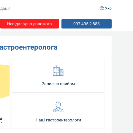
дація
Укр
Невідкладна допомога
097 495 2 888
гастроентеролога
Запис на прийом
Наші гастроентерологи