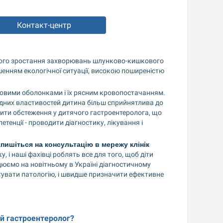
Контакт-центр
ачного зростання захворювань шлунково-кишкового 
шенням екологічної ситуації, високою поширеністю 
зовими оболонками і їх рясним кровопостачанням. 
дних властивостей дитина більш сприйнятлива до 
ити обстеження у дитячого гастроентеролога, що 
енції - проводити діагностику, лікування і 
апишіться на консультацію в мережу клінік 
і наші фахівці роблять все для того, щоб діти 
юємо на новітньому в Україні діагностичному 
увати патологію, і швидше призначити ефективне 
ий гастроентеролог?