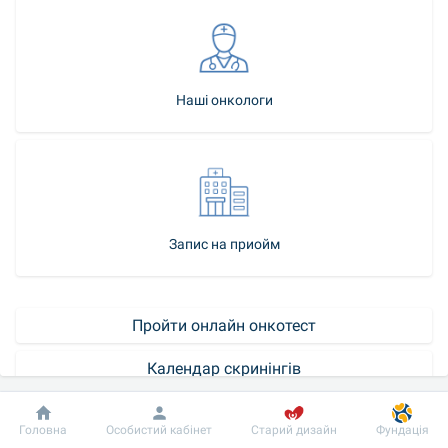
Наші онкологи
Запис на приойм
Пройти онлайн онкотест
Календар скринінгів
Як стати нашим пацієнтом
Добробут
Інформація
Пацієнту
Головна
Особистий кабінет
Старий дизайн
Фундація