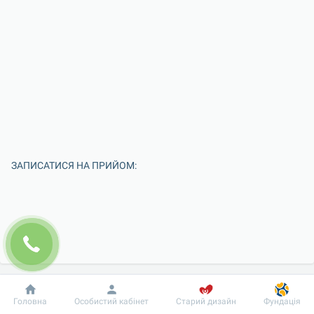
ЗАПИСАТИСЯ НА ПРИЙОМ:
Добробут
Інформація
Пацієнту
Головна
Особистий кабінет
Старий дизайн
Фундація
Введіть Ваше ім'я