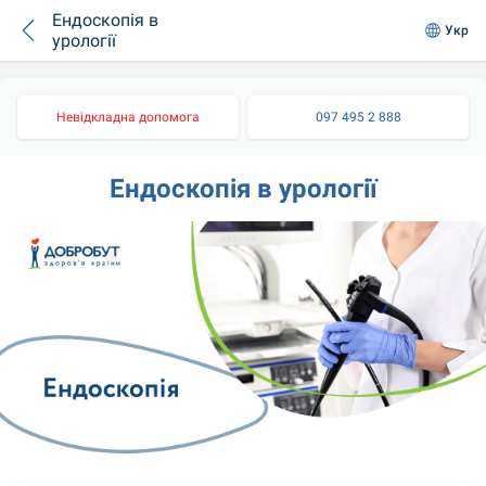
Ендоскопія в
Укр
урології
Невідкладна допомога
097 495 2 888
Ендоскопія в урології