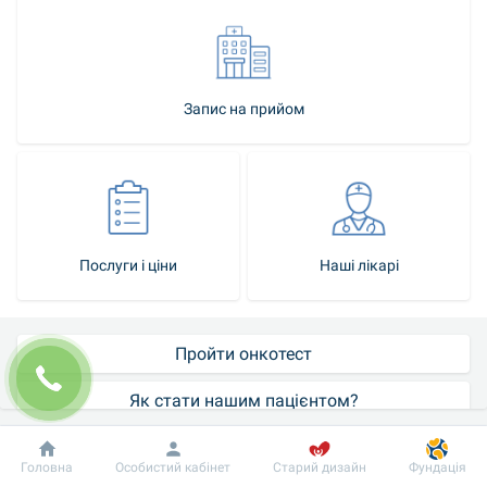
Запис на прийом
Послуги і ціни
Наші лікарі
Пройти онкотест
Як стати нашим пацієнтом?
Контакт-центр
Добробут
Інформація
Пацієнту
Головна
Особистий кабінет
Старий дизайн
Фундація