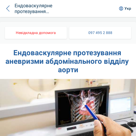
Ендоваскулярне
Укр
протезування
аневризми
абдомінального
відділу аорти
Невідкладна допомога
097 495 2 888
Ендоваскулярне протезування 
аневризми абдомінального відділу 
аорти