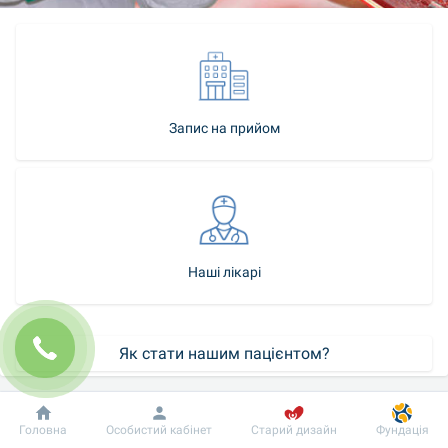
Запис на прийом
Наші лікарі
Як стати нашим пацієнтом?
Контакт-центр
Добробут
Інформація
Пацієнту
Головна
Особистий кабінет
Старий дизайн
Фундація