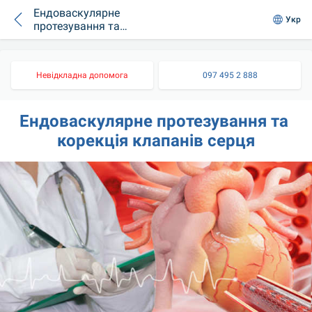
Ендоваскулярне
Укр
протезування та
корекція клапанів
серця
Невідкладна допомога
097 495 2 888
Ендоваскулярне протезування та 
корекція клапанів серця