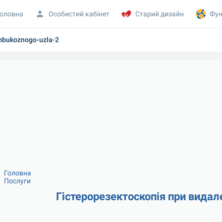
оловна
Особистий кабінет
Старий дизайн
Фун
umbukoznogo-uzla-2
Головна
Послуги
Гістерорезектоскопія при видал