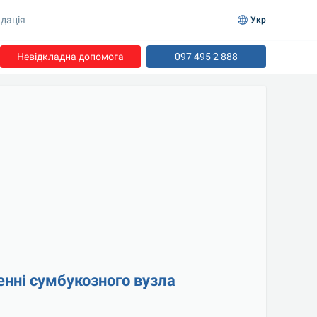
дація
Укр
Невідкладна допомога
097 495 2 888
енні сумбукозного вузла