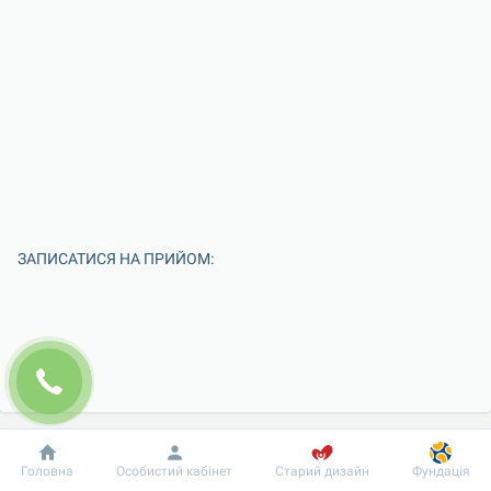
ЗАПИСАТИСЯ НА ПРИЙОМ:
Добробут
Інформація
Пацієнту
Головна
Особистий кабінет
Старий дизайн
Фундація
Введіть Ваше ім'я