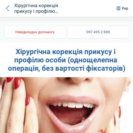
Хірургічна корекція
Укр
прикусу і профілю
(однощелепна)
Невідкладна допомога
097 495 2 888
Хірургічна корекція прикусу і 
профілю особи (однощелепна 
операція, без вартості фіксаторів)