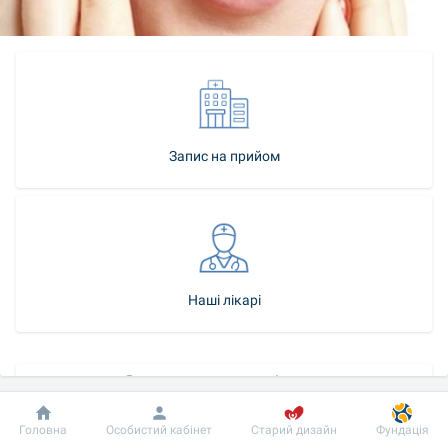
Запис на прийом
Наші лікарі
Як стати нашим пацієнтом
Контакт-центр
Добробут
Інформація
Пацієнту
Головна
Особистий кабінет
Старий дизайн
Фундація