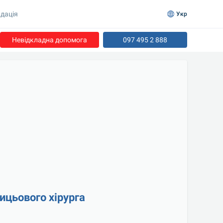
дація
Укр
Невідкладна допомога
097 495 2 888
ицьового хірурга