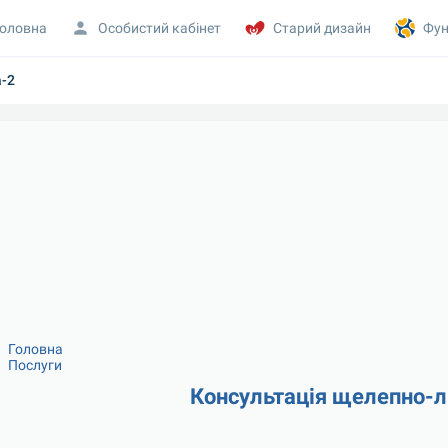
оловна
Особистий кабінет
Старий дизайн
Фун
a-2
Головна
Послуги
Консультація щелепно-л