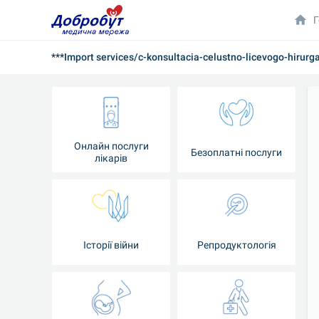
Г
***Import services/c-konsultacia-celustno-licevogo-hirurg
Онлайн послуги
Безоплатні послуги
лікарів
Історії війни
Репродуктологія