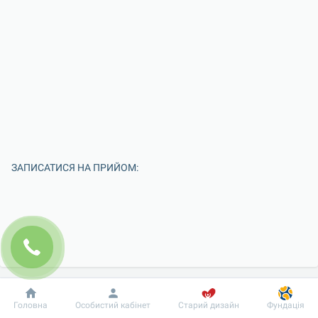
ЗАПИСАТИСЯ НА ПРИЙОМ:
Добробут
Інформація
Пацієнту
Головна
Особистий кабінет
Старий дизайн
Фундація
Введіть Ваше ім'я