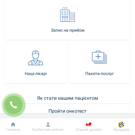
Запис на прийом
Наші лікарі
Пакети послуг
Як стати нашим пацієнтом
Пройти онкотест
Контакт-центр
Добробут
Інформація
Пацієнту
Головна
Особистий кабінет
Старий дизайн
Фундація