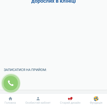
дорослих в клініці
ЗАПИСАТИСЯ НА ПРИЙОМ:
Добробут
Інформація
Пацієнту
Головна
Особистий кабінет
Старий дизайн
Фундація