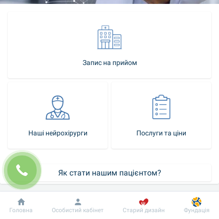
Запис на прийом
Наші нейрохірурги
Послуги та ціни
Як стати нашим пацієнтом?
Контакт-центр
Добробут
Інформація
Пацієнту
Головна
Особистий кабінет
Старий дизайн
Фундація