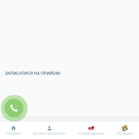
ЗАПИСАТИСЯ НА ПРИЙОМ:
Добробут
Інформація
Пацієнту
Головна
Особистий кабінет
Старий дизайн
Фундація
Введіть Ваше ім'я