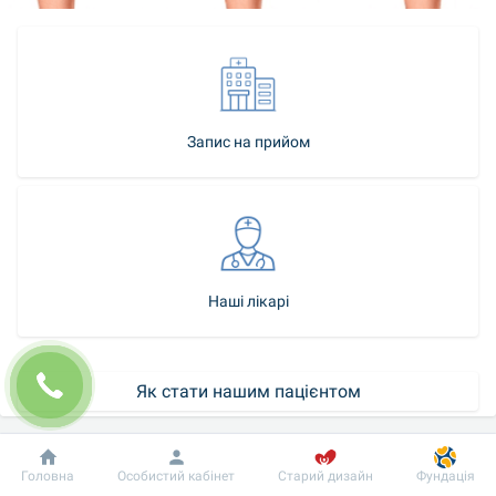
Запис на прийом
Наші лікарі
Як стати нашим пацієнтом
Контакт-центр
Добробут
Інформація
Пацієнту
Головна
Особистий кабінет
Старий дизайн
Фундація