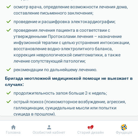
осмотр врача, определение возможности лечения дома, 
составление письменного заключения;
проведение и расшифровка электокардиографии;
проведения лечения пациента в соответствии с 
утвержденными Протоколами лечения – назначение 
инфузионной терапии с целью устранения интоксикации, 
восстановление водно-электролитного баланса, 
коррекция неврологической симптоматики, а также 
лечение сопутствующей патологии;
рекомендации по дальнейшему лечению.
Бригада неотложной медицинской помощи не выезжает в 
случаях:
продолжительность запоя больше 2-х недель;
острый психоз (психомоторное возбуждение, агрессия, 
галлюцинации, суицидальные мысли или попытки 
суицида в прошлом).
Добробут
Інформація
Пацієнту
Головна
Особистий кабінет
Старий дизайн
Фундація