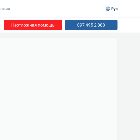
ация
Рус
Неотложная помощь
097 495 2 888