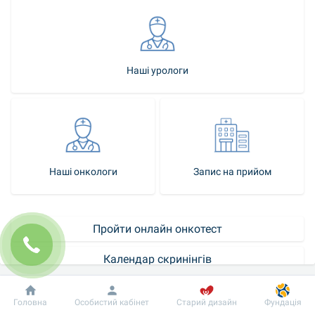
Наші урологи
Наші онкологи
Запис на прийом
Пройти онлайн онкотест
Календар скринінгів
Як стати нашим пацієнтом
Добробут
Інформація
Пацієнту
Головна
Особистий кабінет
Старий дизайн
Фундація