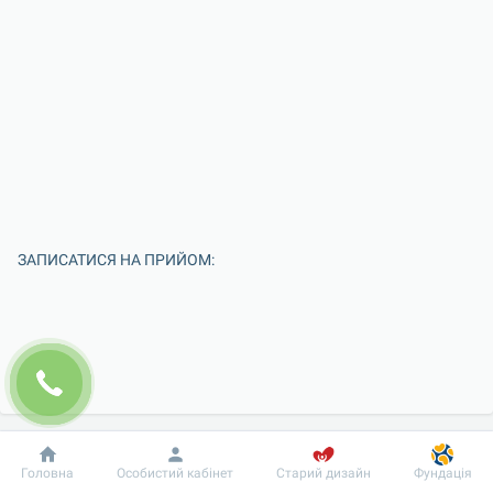
ЗАПИСАТИСЯ НА ПРИЙОМ:
Добробут
Інформація
Пацієнту
Головна
Особистий кабінет
Старий дизайн
Фундація
Введіть Ваше ім'я