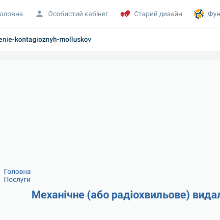
оловна
Особистий кабінет
Старий дизайн
Фун
lenie-kontagioznyh-molluskov
Головна
Послуги
Механічне (або радіохвильове) вида