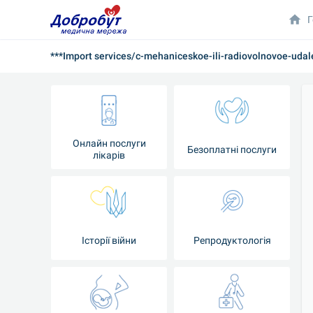
Г
***Import services/c-mehaniceskoe-ili-radiovolnovoe-uda
Онлайн послуги
Безоплатні послуги
лікарів
Історії війни
Репродуктологія