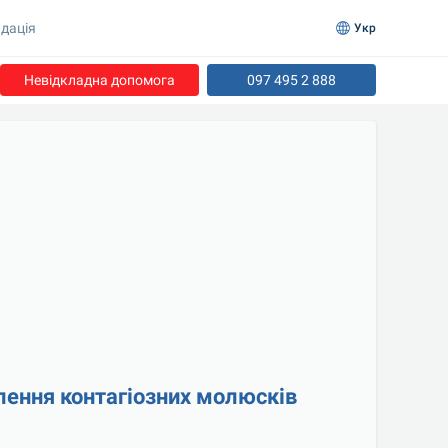
дація
Укр
Невідкладна допомога
097 495 2 888
лення контагіозних молюсків