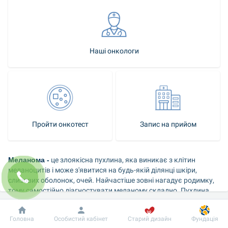
Наші онкологи
Пройти онкотест
Запис на прийом
Меланома -
 це злоякісна пухлина, яка виникає з клітин 
меланоцитів і може з'явитися на будь-якій ділянці шкіри, 
слизових оболонок, очей. Найчастіше зовні нагадує родимку, 
тому самостійно діагностувати меланому складно. Пухлина 
має різний розмір, форму, її колір може відрізнятися на різних 
ділянках, але зазвичай пухлини добре пігментовані.
Добробут
Інформація
Пацієнту
Головна
Особистий кабінет
Старий дизайн
Фундація
Останнім часом в Україні спостерігається стрімке зростання 