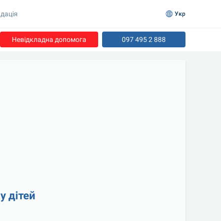
дація
Укр
Невідкладна допомога
097 495 2 888
у дітей