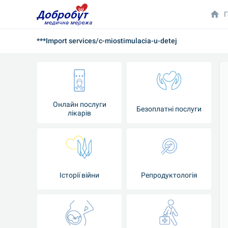
Г
***Import services/c-miostimulacia-u-detej
Онлайн послуги
Безоплатні послуги
лікарів
Історії війни
Репродуктологія