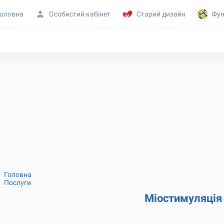
оловна
Особистий кабінет
Старий дизайн
Фун
Головна
Послуги
Міостимуляція 