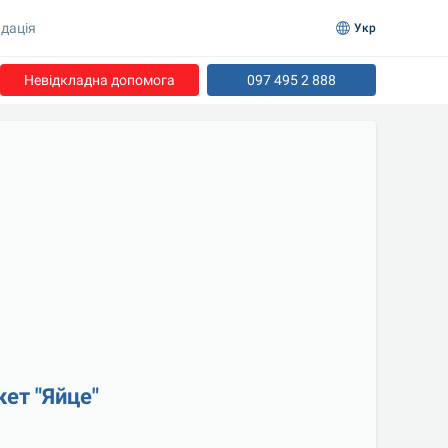
дація
Укр
Невідкладна допомога
097 495 2 888
ет "Яйце"