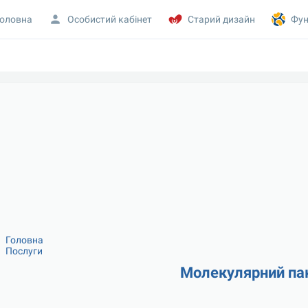
оловна
Особистий кабінет
Старий дизайн
Фун
Головна
Послуги
Молекулярний пак