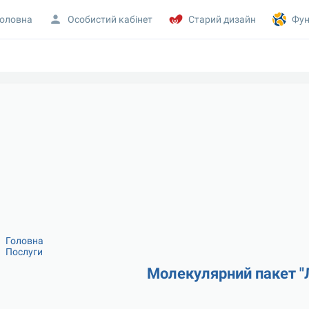
оловна
Особистий кабінет
Старий дизайн
Фун
Головна
Послуги
Молекулярний пакет "Л