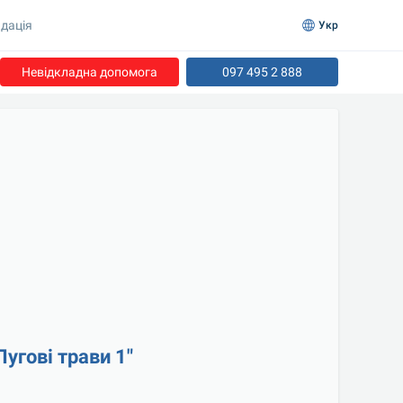
дація
Укр
Невідкладна допомога
097 495 2 888
угові трави 1"